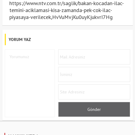
https://www.ntv.com.tr/saglik/bakan-kocadan-ilac-
temini-aciklamasi-kisa-zamanda-pek-cok-ilac-
piyasaya-verilecek,HvVuMvjKu0uyKjukvrI7Hg
YORUM YAZ