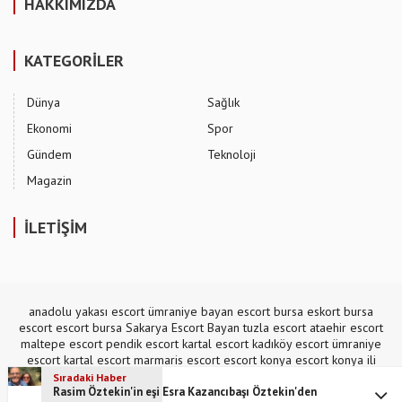
HAKKIMIZDA
KATEGORİLER
Dünya
Sağlık
Ekonomi
Spor
Gündem
Teknoloji
Magazin
İLETİŞİM
anadolu yakası escort
ümraniye bayan escort
bursa eskort
bursa
escort
escort bursa
Sakarya Escort Bayan
tuzla escort
ataehir escort
maltepe escort
pendik escort
kartal escort
kadıköy escort
ümraniye
escort
kartal escort
marmaris escort
escort konya
escort konya
ili
escort
,
mecidiyeköy escort
Sıradaki Haber
Rasim Öztekin'in eşi Esra Kazancıbaşı Öztekin'den