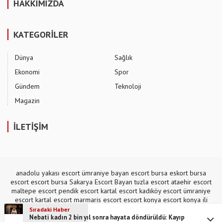
HAKKIMIZDA
KATEGORİLER
Dünya
Sağlık
Ekonomi
Spor
Gündem
Teknoloji
Magazin
İLETİŞİM
anadolu yakası escort
ümraniye bayan escort
bursa eskort
bursa
escort
escort bursa
Sakarya Escort Bayan
tuzla escort
ataehir escort
maltepe escort
pendik escort
kartal escort
kadıköy escort
ümraniye
escort
kartal escort
marmaris escort
escort konya
escort konya
ili
escort
,
mecidiyeköy escort
Sıradaki Haber
Nebati kadın 2 bin yıl sonra hayata döndürüldü: Kayıp