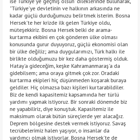
ise Türkiye'ye 'geçmiş olsun' dileklerinde bulunarak,
"Türkiye'ye devletinin ve halkının arkasında ne
kadar güçlü durduğumuzu belirtmek isterim. Bosna
Hersek'te her krizde ilk gelen Türkiye oldu,
müteşekkiriz. Bosna Hersek belki de arama-
kurtarma ekibini en çok gönderen ülke olması
konusunda gurur duyuyoruz, güçlü ekonomisi olan
bir ülke değiliz; ama duygularımızı, Türk halkı ile
birlikte olduğumuzu bir kez daha göstermiş olduk.
Hatay'a gideceğim, keşke Kahramanmaraş'a da
gidebilsem; ama oraya gitmek çok zor. Oradaki
kurtarma ekipleri hiç düşünmeden koşarak buraya
geldiler. Hiç olmazsa bazı kişileri kurtarabildiler.
Biz de kendi kapasitemiz kapsamında her türlü
yardımı yapmak istiyoruz. Bir sonraki dönemde biz
ne yapabiliriz, diye konuştuk. Kapasitemiz ile
maksimum olarak bütün süreçlerde yer alacağız.
Deprem bölgesine destek vermek istiyoruz. Savaş
tecrübelerimiz halen yaşıyor, o insanlar da
yardımcı olmak istiyorlar. Bosna Hersek'te de