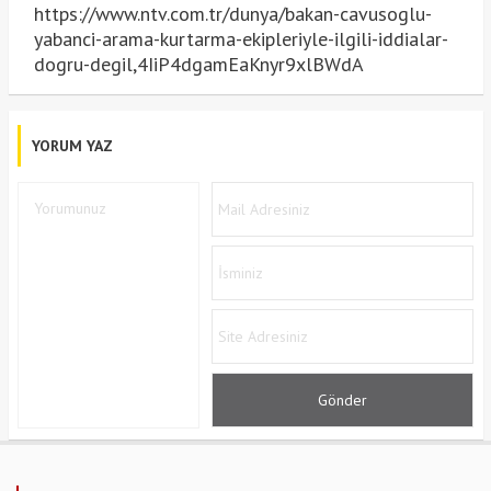
https://www.ntv.com.tr/dunya/bakan-cavusoglu-
yabanci-arama-kurtarma-ekipleriyle-ilgili-iddialar-
dogru-degil,4IiP4dgamEaKnyr9xlBWdA
YORUM YAZ