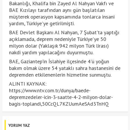
Bakanlığı, Khalifa bin Zayed Al Nahyan Vakfı ve
BAE Kızılayı tarafından aynı gün başlatılan
müşterek operasyon kapsamında tonlarca insani
yardım, Türkiye'ye getirilmişti.
BAE Devlet Başkanı Al Nahyan, 7 Şubat'ta yaptığı
açıklamada, deprem nedeniyle Türkiye'ye 50
milyon dolar (Yaklaşık 942 milyon Türk lirası)
nakdi yardım yapılacağını duyurmuştu.
BAE, Gaziantep'in İslahiye ilçesinde 4'ü yoğun
bakım olmak üzere 54 yataklı sahra hastanesini de
depremden etkilenenlerin hizmetine sunmuştu.
ALINTI KAYNAK:
https://www.ntv.com.tr/dunya/baede-
depremzedeler-icin-3-saatte-4-2-milyon-dolar-
bagis-toplandi,50CcQL7KZUumAeSAd3TnHQ
YORUM YAZ