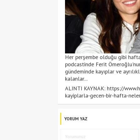
Her perşembe olduğu gibi hafta
podcastinde Ferit Ömeroğlu'nun 
gündeminde kayıplar ve ayrılıkl
kalanlar...
ALINTI KAYNAK: https://www.hur
kayiplarla-gecen-bir-hafta-ne
YORUM YAZ