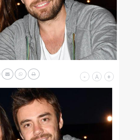
-
A
+