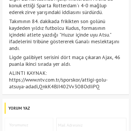
konuk ettiği Sparta Rotterdam'ı 4-0 mağlup
ederek zirve yarışındaki iddiasını sürdürdü.
Takımının 84. dakikada frikikten son golünü
kaydeden yıldız futbolcu Kudus, formasının
içindeki atlete yazdığı "Huzur içinde uyu Atsu."
ifadelerini tribüne göstererek Ganalı meslektaşını
andı.
Ligde galibiyet serisini dört maça çıkaran Ajax, 46
puanla ikinci sırada yer aldı.
ALINTI KAYNAK:
https://www.ntv.com.tr/sporskor/attigi-golu-
atsuya-adadi,QnkK4BJI402Vv3O8OdIiPQ
YORUM YAZ