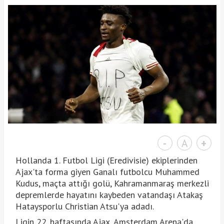
-
A
+
Hollanda 1. Futbol Ligi (Eredivisie) ekiplerinden
Ajax'ta forma giyen Ganalı futbolcu Muhammed
Kudus, maçta attığı golü, Kahramanmaraş merkezli
depremlerde hayatını kaybeden vatandaşı Atakaş
Hataysporlu Christian Atsu'ya adadı.
Ligin 22. haftasında Ajax, Amsterdam Arena'da