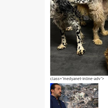
class="medyanet-inline-adv">