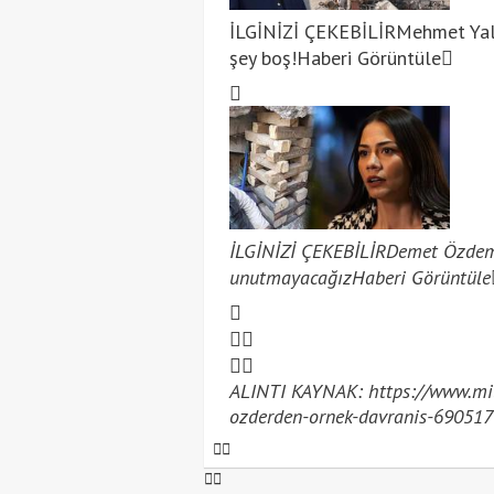
İLGİNİZİ ÇEKEBİLİR
Mehmet Yalç
şey boş!
Haberi Görüntüle
İLGİNİZİ ÇEKEBİLİR
Demet Özdemir
unutmayacağız
Haberi Görüntüle
ALINTI KAYNAK: https://www.mill
ozderden-ornek-davranis-690517