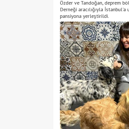
Özder ve Tandoğan, deprem bölg
Derneği aracılığıyla İstanbul'a 
pansiyona yerleştirildi.