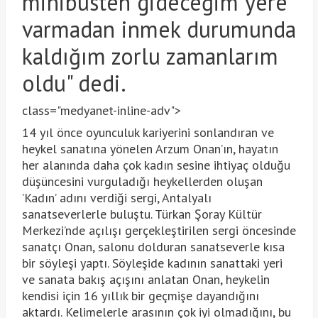
minibüsten gideceğim yere
varmadan inmek durumunda
kaldığım zorlu zamanlarım
oldu" dedi.
class="medyanet-inline-adv">
14 yıl önce oyunculuk kariyerini sonlandıran ve
heykel sanatına yönelen Arzum Onan’ın, hayatın
her alanında daha çok kadın sesine ihtiyaç olduğu
düşüncesini vurguladığı heykellerden oluşan
’Kadın’ adını verdiği sergi, Antalyalı
sanatseverlerle buluştu. Türkan Şoray Kültür
Merkezi’nde açılışı gerçekleştirilen sergi öncesinde
sanatçı Onan, salonu dolduran sanatseverle kısa
bir söyleşi yaptı. Söyleşide kadının sanattaki yeri
ve sanata bakış açışını anlatan Onan, heykelin
kendisi için 16 yıllık bir geçmişe dayandığını
aktardı. Kelimelerle arasının çok iyi olmadığını, bu