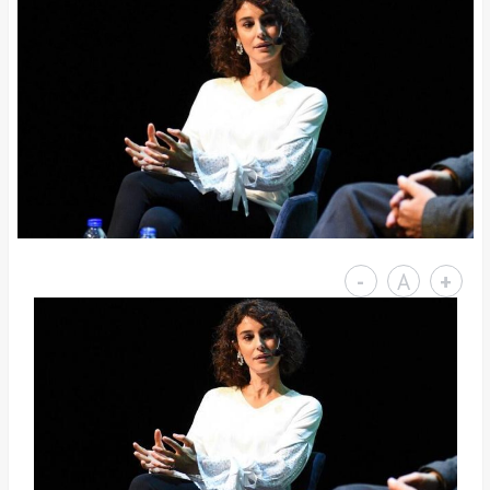
-
A
+