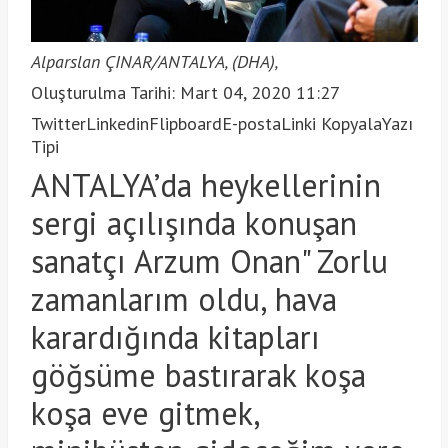
Alparslan ÇINAR/ANTALYA, (DHA),
Oluşturulma Tarihi: Mart 04, 2020 11:27
Twitter
Linkedin
Flipboard
E-posta
Linki Kopyala
Yazı
Tipi
ANTALYA’da heykellerinin
sergi açılışında konuşan
sanatçı Arzum Onan" Zorlu
zamanlarım oldu, hava
karardığında kitapları
göğsüme bastırarak koşa
koşa eve gitmek,