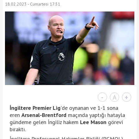
18.02.2023 - Cumartesi 17:31
-
A
+
İngiltere Premier Lig
'de oynanan ve 1-1 sona
eren
Arsenal-Brentford
maçında yaptığı hatayla
gündeme gelen İngiliz hakem
Lee Mason
görevi
bıraktı.
İngiltere Profesyonel Hakemler Birliği (PGMOL)