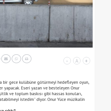
-
A
+
nda bir gece kulübüne götürmeyi hedefleyen oyun,
 yapacak. Eseri yazan ve besteleyen Onur
şitlik ve toplum baskısı gibi hassas konuları,
latabilmeyi istedim” diyor. Onur Yüce müzikalin
ya çıktı?