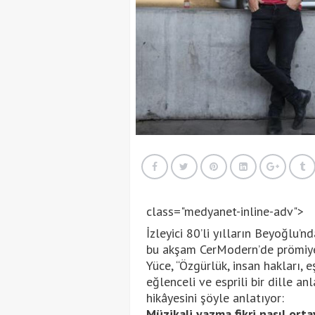
class="medyanet-inline-adv">
İzleyici 80’li yılların Beyoğlu’
bu akşam CerModern’de prömiyer
Yüce, “Özgürlük, insan hakları, e
eğlenceli ve esprili bir dille an
hikâyesini şöyle anlatıyor:
Müzikali yazma fikri nasıl orta