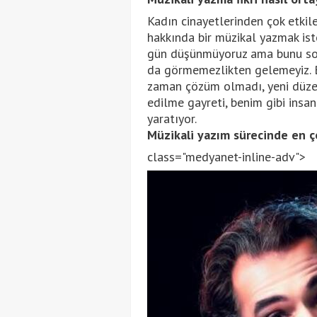
Kadın cinayetlerinden çok etkil
hakkında bir müzikal yazmak iste
gün düşünmüyoruz ama bunu sorg
da görmemezlikten gelemeyiz.
zaman çözüm olmadı, yeni düzen
edilme gayreti, benim gibi insa
yaratıyor.
Müzikali yazım sürecinde en ç
class="medyanet-inline-adv">