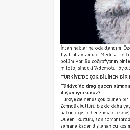
İnsan haklarına odaklandım. Öze
tiyatral anlamda “Medusa” mitol
bölüm var. Bu coğrafyanın binlerc
mitolojisindeki “Ademotu” öykü
TÜRKİYE’DE ÇOK BİLİNEN BİR
Türkiye’de drag queen olmanı
düşünüyorsunuz?
Türkiye’de henüz çok bilinen bir
Zennelik kültürü biz de daha ya
halkın ilgisini her zaman çekmiş
Queen” kültürü, son zamanlarda
zamana kadar dışlanan bu kesim