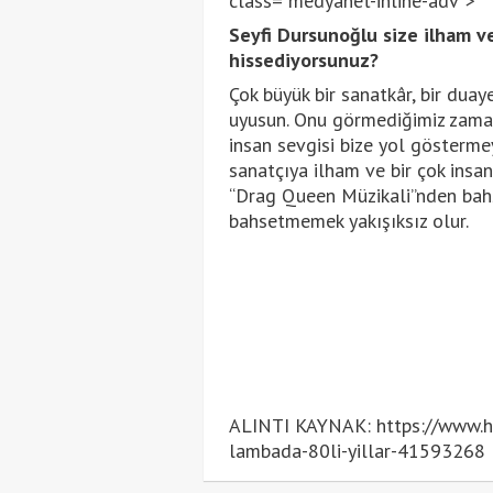
class="medyanet-inline-adv">
Seyfi Dursunoğlu size ilham ve
hissediyorsunuz?
Çok büyük bir sanatkâr, bir duay
uyusun. Onu görmediğimiz zama
insan sevgisi bize yol gösterme
sanatçıya ilham ve bir çok insan
“Drag Queen Müzikali”nden bahs
bahsetmemek yakışıksız olur.
ALINTI KAYNAK: https://www.hur
lambada-80li-yillar-41593268