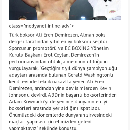
class="medyanet-inline-adv">
Türk boksör Ali Eren Demirezen, Alman boks
dergisi tarafından yılın en iyi boksörü seçildi.
Sporcunun promotörü ve EC BOXİNG Yönetim
Kurulu Başkanı Erol Ceylan, Demirezen'in
performansından oldukça memnun olduğunu
vurgulayarak, "Geçtiğimiz yıl dünya şampiyonluğu
adayları arasında bulunan Gerald Washington’u
kendi evinde teknik nakavtla yenen Ali Eren
Demirezen, ardından yine dev isimlerden Kevin
Johnson’u devirdi. ABD’nin başarılı boksörlerinden
Adam Kownacki’yi de yenince dünyanın en iyi
boksörleri arasında yer aldığını ispatladı.
Önümüzdeki dönemlerde dünyanın zirvesindeki
maçları yapması için elimizden geleni
yapmaktayız" şeklinde konuştu.