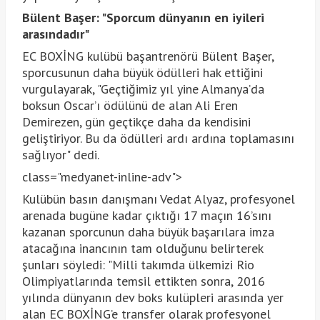
Bülent Başer: "Sporcum dünyanın en iyileri
arasındadır"
EC BOXİNG kulübü başantrenörü Bülent Başer,
sporcusunun daha büyük ödülleri hak ettiğini
vurgulayarak, "Geçtiğimiz yıl yine Almanya’da
boksun Oscar’ı ödülünü de alan Ali Eren
Demirezen, gün geçtikçe daha da kendisini
geliştiriyor. Bu da ödülleri ardı ardına toplamasını
sağlıyor" dedi.
class="medyanet-inline-adv">
Kulübün basın danışmanı Vedat Alyaz, profesyonel
arenada bugüne kadar çıktığı 17 maçın 16’sını
kazanan sporcunun daha büyük başarılara imza
atacağına inancının tam olduğunu belirterek
şunları söyledi: "Milli takımda ülkemizi Rio
Olimpiyatlarında temsil ettikten sonra, 2016
yılında dünyanın dev boks kulüpleri arasında yer
alan EC BOXİNG’e transfer olarak profesyonel