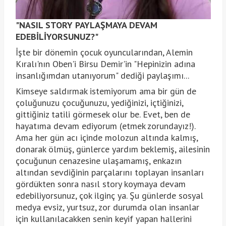
"NASIL STORY PAYLAŞMAYA DEVAM
EDEBİLİYORSUNUZ?"
İşte bir dönemin çocuk oyuncularından, Alemin
Kıralı'nın Oben'i Birsu Demir'in "Hepinizin adına
insanlığımdan utanıyorum" dediği paylaşımı...
Kimseye saldırmak istemiyorum ama bir gün de
çoluğunuzu çocuğunuzu, yediğinizi, içtiğinizi,
gittiğiniz tatili görmesek olur be. Evet, ben de
hayatıma devam ediyorum (etmek zorundayız!).
Ama her gün acı içinde molozun altında kalmış,
donarak ölmüş, günlerce yardım beklemiş, ailesinin
çocuğunun cenazesine ulaşamamış, enkazın
altından sevdiğinin parçalarını toplayan insanları
gördükten sonra nasıl story koymaya devam
edebiliyorsunuz, çok ilginç ya. Şu günlerde sosyal
medya evsiz, yurtsuz, zor durumda olan insanlar
için kullanılacakken senin keyif yapan hallerini