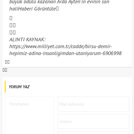
büyük ödülü kazanan Arda Ayten'in evinin son
hali
Haberi Görüntüle
ALINTI KAYNAK:
https://www.milliyet.com.tr/cadde/birsu-demir-
hepimiz-adina-insanligimdan-utaniyorum-6906998
YORUM YAZ