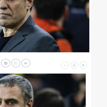
-
A
+