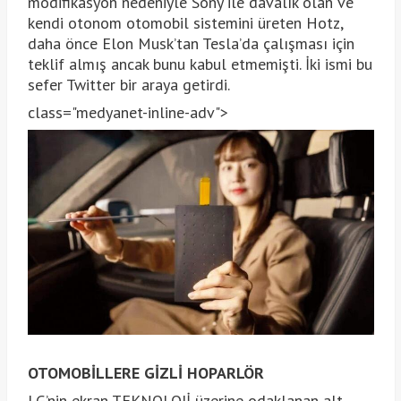
modifikasyon nedeniyle Sony ile davalık olan ve
kendi otonom otomobil sistemini üreten Hotz,
daha önce Elon Musk’tan Tesla’da çalışması için
teklif almış ancak bunu kabul etmemişti. İki ismi bu
sefer Twitter bir araya getirdi.
class="medyanet-inline-adv">
OTOMOBİLLERE GİZLİ HOPARLÖR
LG’nin ekran TEKNOLOJİ üzerine odaklanan alt