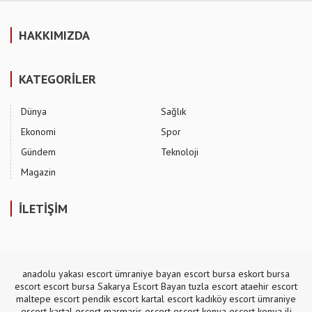
HAKKIMIZDA
KATEGORİLER
Dünya
Sağlık
Ekonomi
Spor
Gündem
Teknoloji
Magazin
İLETİŞİM
anadolu yakası escort
ümraniye bayan escort
bursa eskort
bursa
escort
escort bursa
Sakarya Escort Bayan
tuzla escort
ataehir escort
maltepe escort
pendik escort
kartal escort
kadıköy escort
ümraniye
escort
kartal escort
marmaris escort
escort konya
escort konya
ili