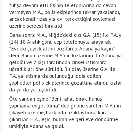
fuhşa devam etti. Eşinin telefonlarına da cevap
vermeyen M.A., polis ekiplerince tekrar yakalandı,
ancak kendi rızasıyla evi terk ettiğini söylemesi
üzerine serbest bırakıldı.
Daha sonra M.A., Niğde’deki kızı G.A. (15) ile P.A.’yı
(14) 18 Aralık günü cep telefonuyla arayarak,
“Evdeki çeyrek altını bozdurup, Adana’ya kaçın”
dedi. Bunun üzerine M.A.’nın kızlarının da Adana’ya
geldiği ve 2 kişi tarafından cinsel istismara
uğradıkları öne sürüldü. Bu olay üzerine G.A. ile
P.A.’ya istismarda bulunduğu iddia edilen
şüpheliler polis ekiplerince gözaltına alındı, kızlar
da yurda yerleştirildi.
Öte yandan eşine “Beni rahat bırak. Fuhuş
yapmama engel olma” dediği öne sürülen M.A.’nın
şikayeti üzerine, hakkında uzaklaştırma kararı
çıkarılan H.A., eşini bulma ve geri eve döndürme
ümidiyle Adana’ya geldi.