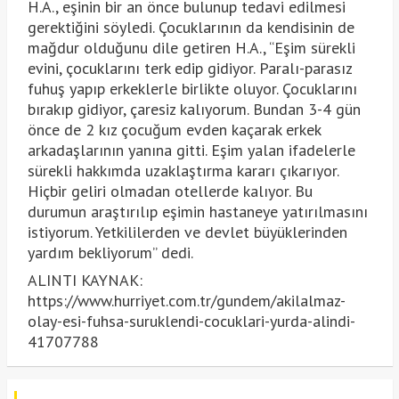
H.A., eşinin bir an önce bulunup tedavi edilmesi
gerektiğini söyledi. Çocuklarının da kendisinin de
mağdur olduğunu dile getiren H.A., “Eşim sürekli
evini, çocuklarını terk edip gidiyor. Paralı-parasız
fuhuş yapıp erkeklerle birlikte oluyor. Çocuklarını
bırakıp gidiyor, çaresiz kalıyorum. Bundan 3-4 gün
önce de 2 kız çocuğum evden kaçarak erkek
arkadaşlarının yanına gitti. Eşim yalan ifadelerle
sürekli hakkımda uzaklaştırma kararı çıkarıyor.
Hiçbir geliri olmadan otellerde kalıyor. Bu
durumun araştırılıp eşimin hastaneye yatırılmasını
istiyorum. Yetkililerden ve devlet büyüklerinden
yardım bekliyorum” dedi.
ALINTI KAYNAK:
https://www.hurriyet.com.tr/gundem/akilalmaz-
olay-esi-fuhsa-suruklendi-cocuklari-yurda-alindi-
41707788