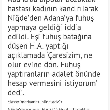
hastası kadının kandırılarak
Niğde’den Adana’ya fuhuş
yapmaya geldiği iddia
edildi. Eşi fuhuş batağına
düşen H.A. yaptığı
açıklamada ‘Çaresizim, ne
olur evine dön. Fuhuş
yaptıranların adalet önünde
hesap vermesini istiyorum’
dedi.
class="medyanet-inline-adv">
Niğde'de yaşayan H.A. (51) bipolar bozukluk