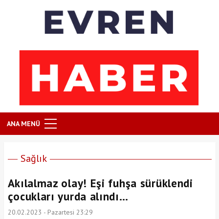
ANA MENÜ
Sağlık
Akılalmaz olay! Eşi fuhşa sürüklendi
çocukları yurda alındı…
20.02.2023 - Pazartesi 23:29