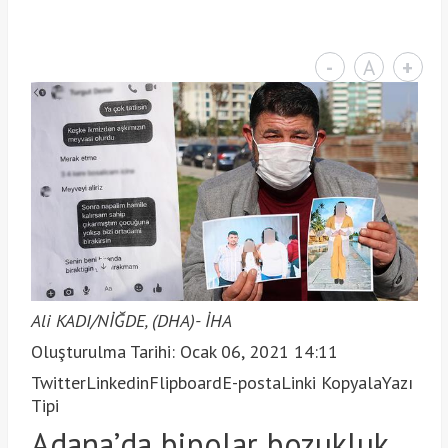
-
A
+
Ali KADI/NİĞDE, (DHA)- İHA
Oluşturulma Tarihi: Ocak 06, 2021 14:11
Twitter
Linkedin
Flipboard
E-posta
Linki Kopyala
Yazı
Tipi
Adana’da bipolar bozukluk