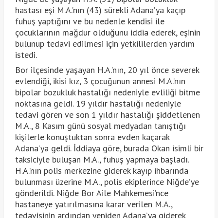
hastası eşi M.A.’nın (43) sürekli Adana’ya kaçıp
fuhuş yaptığını ve bu nedenle kendisi ile
çocuklarının mağdur olduğunu iddia ederek, eşinin
bulunup tedavi edilmesi için yetkililerden yardım
istedi.
Bor ilçesinde yaşayan H.A.’nın, 20 yıl önce severek
evlendiği, ikisi kız, 3 çocuğunun annesi M.A.’nın
bipolar bozukluk hastalığı nedeniyle evliliği bitme
noktasına geldi. 19 yıldır hastalığı nedeniyle
tedavi gören ve son 1 yıldır hastalığı şiddetlenen
M.A., 8 Kasım günü sosyal medyadan tanıştığı
kişilerle konuştuktan sonra evden kaçarak
Adana’ya geldi. İddiaya göre, burada Okan isimli bir
taksiciyle buluşan M.A., fuhuş yapmaya başladı.
H.A.’nın polis merkezine giderek kayıp ihbarında
bulunması üzerine M.A., polis ekiplerince Niğde’ye
gönderildi. Niğde Bor Aile Mahkemesi’nce
hastaneye yatırılmasına karar verilen M.A.,
tedavisinin ardından yeniden Adana’ya giderek