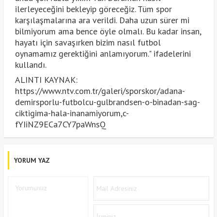
ilerleyeceğini bekleyip göreceğiz. Tüm spor
karşılaşmalarına ara verildi. Daha uzun sürer mi
bilmiyorum ama bence öyle olmalı. Bu kadar insan,
hayatı için savaşırken bizim nasıl futbol
oynamamız gerektiğini anlamıyorum." ifadelerini
kullandı.
ALINTI KAYNAK:
https://www.ntv.com.tr/galeri/sporskor/adana-
demirsporlu-futbolcu-gulbrandsen-o-binadan-sag-
ciktigima-hala-inanamiyorum,c-
fYIiNZ9ECa7CY7paWnsQ
YORUM YAZ