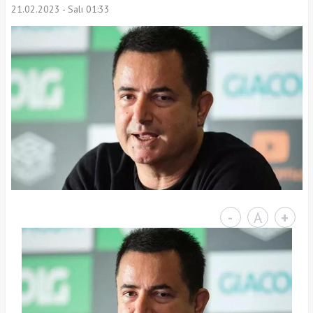
21.02.2023 - Salı 01:33
-
A
+