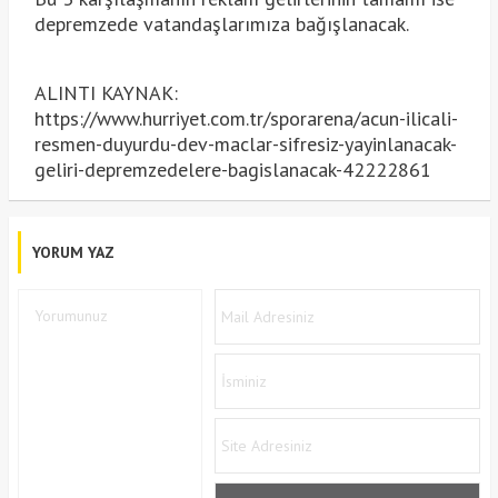
depremzede vatandaşlarımıza bağışlanacak.
ALINTI KAYNAK:
https://www.hurriyet.com.tr/sporarena/acun-ilicali-
resmen-duyurdu-dev-maclar-sifresiz-yayinlanacak-
geliri-depremzedelere-bagislanacak-42222861
YORUM YAZ