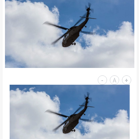
-
A
+