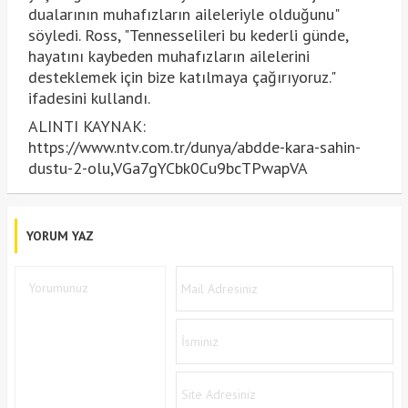
dualarının muhafızların aileleriyle olduğunu"
söyledi. Ross, "Tennesselileri bu kederli günde,
hayatını kaybeden muhafızların ailelerini
desteklemek için bize katılmaya çağırıyoruz."
ifadesini kullandı.
ALINTI KAYNAK:
https://www.ntv.com.tr/dunya/abdde-kara-sahin-
dustu-2-olu,VGa7gYCbk0Cu9bcTPwapVA
YORUM YAZ