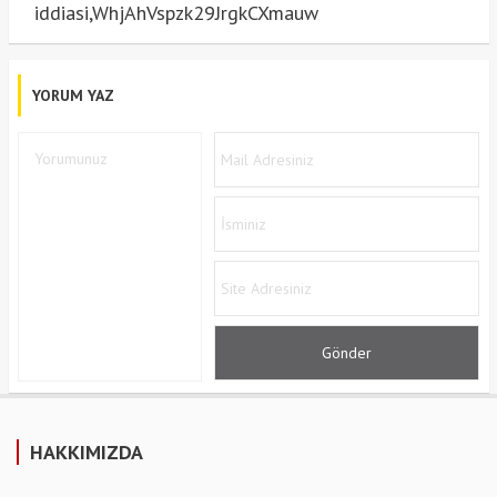
iddiasi,WhjAhVspzk29JrgkCXmauw
YORUM YAZ
HAKKIMIZDA