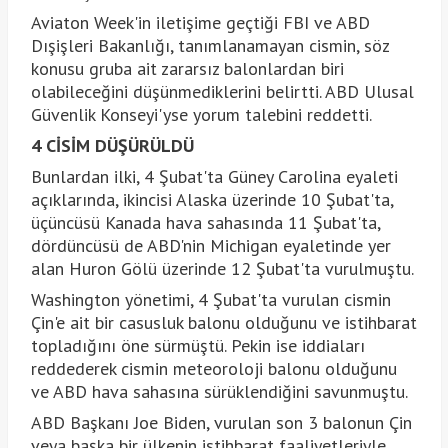
Aviaton Week'in iletişime geçtiği FBI ve ABD
Dışişleri Bakanlığı, tanımlanamayan cismin, söz
konusu gruba ait zararsız balonlardan biri
olabileceğini düşünmediklerini belirtti. ABD Ulusal
Güvenlik Konseyi'yse yorum talebini reddetti.
4 CİSİM DÜŞÜRÜLDÜ
Bunlardan ilki, 4 Şubat'ta Güney Carolina eyaleti
açıklarında, ikincisi Alaska üzerinde 10 Şubat'ta,
üçüncüsü Kanada hava sahasında 11 Şubat'ta,
dördüncüsü de ABD'nin Michigan eyaletinde yer
alan Huron Gölü üzerinde 12 Şubat'ta vurulmuştu.
Washington yönetimi, 4 Şubat'ta vurulan cismin
Çin'e ait bir casusluk balonu olduğunu ve istihbarat
topladığını öne sürmüştü. Pekin ise iddiaları
reddederek cismin meteoroloji balonu olduğunu
ve ABD hava sahasına sürüklendiğini savunmuştu.
ABD Başkanı Joe Biden, vurulan son 3 balonun Çin
veya başka bir ülkenin istihbarat faaliyetleriyle