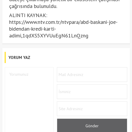
çağrısında bulunuldu.
ALINTI KAYNAK:
https://www.ntv.com.tr/ntvpara/abd-baskani-joe-
bidendan-kredi-karti-
adimi,1qdXS5XYVUuEgN61LnQzng
YORUM YAZ