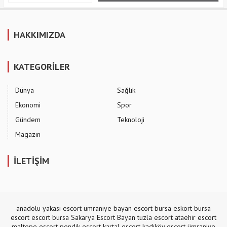
HAKKIMIZDA
KATEGORİLER
Dünya
Sağlık
Ekonomi
Spor
Gündem
Teknoloji
Magazin
İLETİŞİM
anadolu yakası escort
ümraniye bayan escort
bursa eskort
bursa
escort
escort bursa
Sakarya Escort Bayan
tuzla escort
ataehir escort
maltepe escort
pendik escort
kartal escort
kadıköy escort
ümraniye