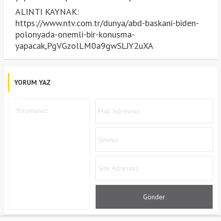
ALINTI KAYNAK:
https://www.ntv.com.tr/dunya/abd-baskani-biden-
polonyada-onemli-bir-konusma-
yapacak,PgVGzolLM0a9gwSLJY2uXA
YORUM YAZ