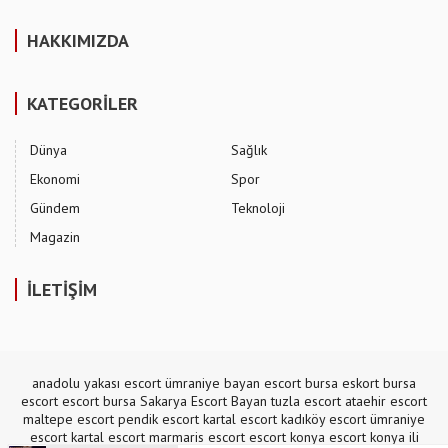
HAKKIMIZDA
KATEGORİLER
Dünya
Sağlık
Ekonomi
Spor
Gündem
Teknoloji
Magazin
İLETİŞİM
anadolu yakası escort
ümraniye bayan escort
bursa eskort
bursa
escort
escort bursa
Sakarya Escort Bayan
tuzla escort
ataehir escort
maltepe escort
pendik escort
kartal escort
kadıköy escort
ümraniye
escort
kartal escort
marmaris escort
escort konya
escort konya
ili