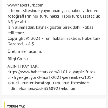
www.haberturk.com
internet sitesinde yayınlanan yazı, haber, video ve
fotoğrafların her türlü hakkı Haberturk Gazetecilik
A.Ş.’ye aittir.
İzin alınmadan, kaynak gösterilerek dahi iktibas
edilemez.
Copyright © 2023 - Tüm hakları saklıdır. Habertürk
Gazetecilik A.Ş.
Üretim ve Tasarım.
Bilgi Grubu
ALINTI KAYNAK:
https://www.haberturk.com/a101-e-yagsiz-fritoz-
air-fryer-geliyor-2-mart-2023-persembe-a101-
aktuel-urunler-katalogu-tam-urun-listesinde-
indirim-kampnayasi-3568923-ekonomi
YORUM YAZ