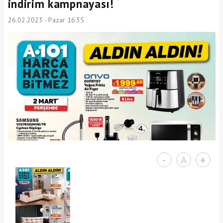
indirim kampnayası!
26.02.2023 - Pazar 16:35
-
A
+